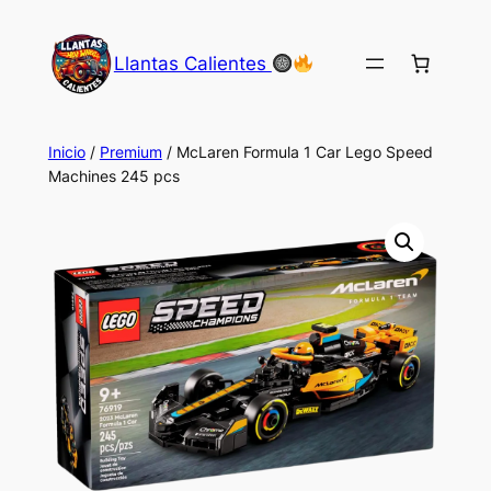
Saltar
al
Llantas Calientes
contenido
Inicio
/
Premium
/ McLaren Formula 1 Car Lego Speed
Machines 245 pcs