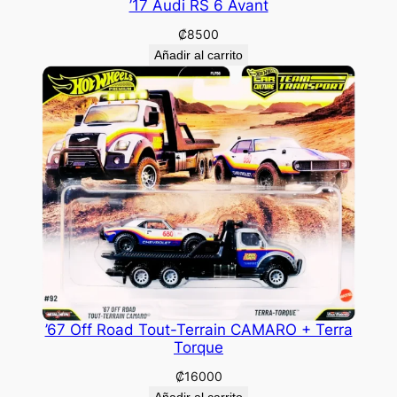
’17 Audi RS 6 Avant
₡
8500
Añadir al carrito
’67 Off Road Tout-Terrain CAMARO + Terra
Torque
₡
16000