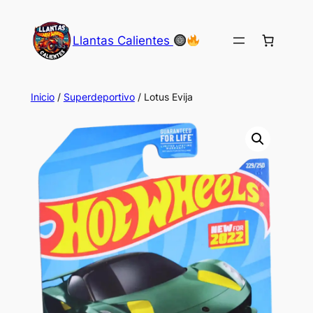
Saltar
al
Llantas Calientes
contenido
Inicio
/
Superdeportivo
/ Lotus Evija