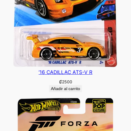
’16 CADILLAC ATS-V R
₡
2500
Añadir al carrito