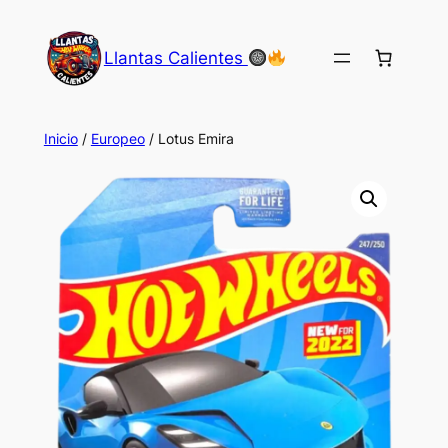
Saltar
al
Llantas Calientes
contenido
Inicio
/
Europeo
/ Lotus Emira