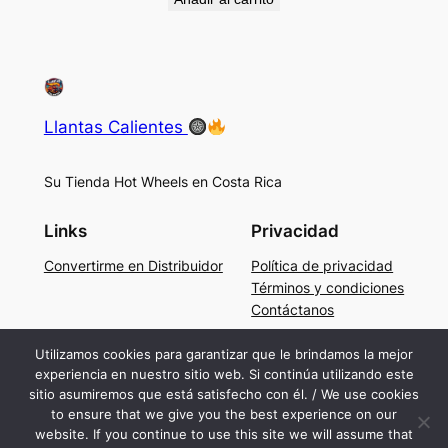
Llantas Calientes
Su Tienda Hot Wheels en Costa Rica
Links
Privacidad
Convertirme en Distribuidor
Política de privacidad
Términos y condiciones
Contáctanos
Social
Utilizamos cookies para garantizar que le brindamos la mejor
experiencia en nuestro sitio web. Si continúa utilizando este
Facebook
sitio asumiremos que está satisfecho con él. / We use cookies
Instagram
to ensure that we give you the best experience on our
TikTok
website. If you continue to use this site we will assume that