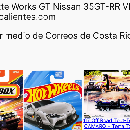
tte Works GT Nissan 35GT-RR V
calientes.com
or medio de Correos de Costa Ri
’67 Off Road Tout-T
CAMARO + Terra T