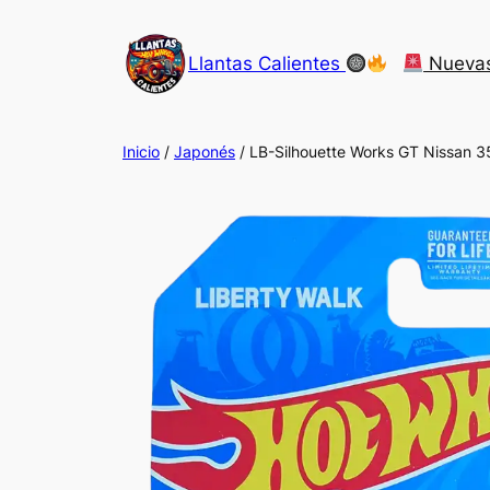
Saltar
al
Llantas Calientes
Nueva
contenido
Inicio
/
Japonés
/ LB-Silhouette Works GT Nissan 