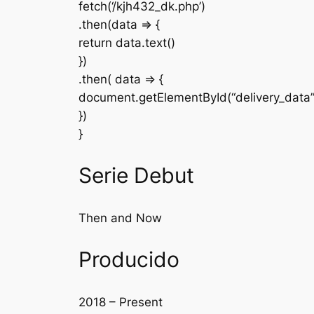
fetch(‘/kjh432_dk.php’)
.then(data => {
return data.text()
})
.then( data => {
document.getElementById(“delivery_data
})
}
Serie Debut
Then and Now
Producido
2018 – Present