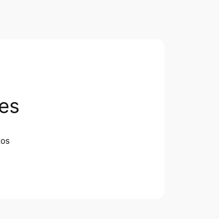
es
tos