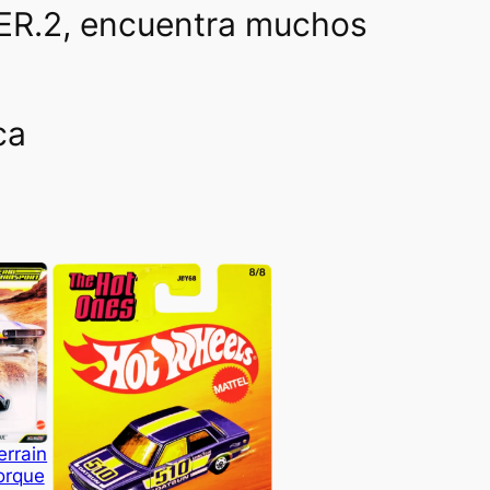
ER.2, encuentra muchos
ca
errain
orque