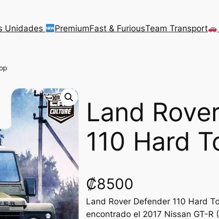
s Unidades
Premium
Fast & Furious
Team Transport
Top
Land Rover
110 Hard T
₡
8500
Land Rover Defender 110 Hard Top
encontrado el 2017 Nissan GT-R 