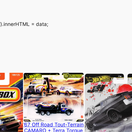
”).innerHTML = data;
’67 Off Road Tout-Terrain
CAMARO + Terra Torque