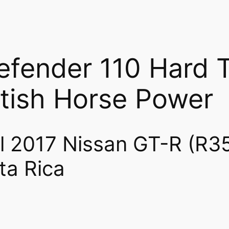
efender 110 Hard T
itish Horse Power
l 2017 Nissan GT-R (R3
ta Rica