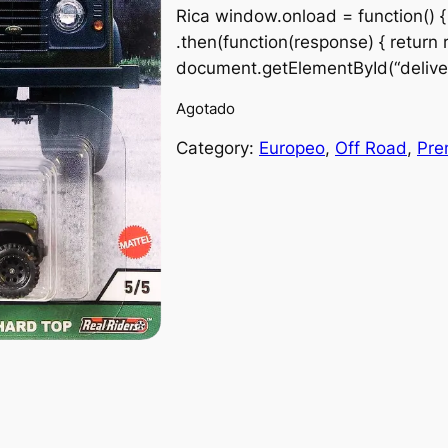
Rica window.onload = function() { 
.then(function(response) { return 
document.getElementById(“deliver
Agotado
Category:
Europeo
, 
Off Road
, 
Pre