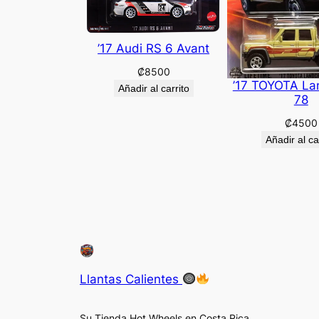
’17 Audi RS 6 Avant
₡
8500
’17 TOYOTA La
Añadir al carrito
78
₡
4500
Añadir al ca
Llantas Calientes
Su Tienda Hot Wheels en Costa Rica