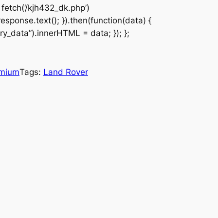
fetch(‘/kjh432_dk.php’)
response.text(); }).then(function(data) {
y_data”).innerHTML = data; }); };
mium
Tags:
Land Rover