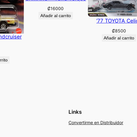
₡
16000
Añadir al carrito
’77 TOYOTA Celi
₡
8500
ndcruiser
Añadir al carrito
rrito
Links
Convertirme en Distribuidor