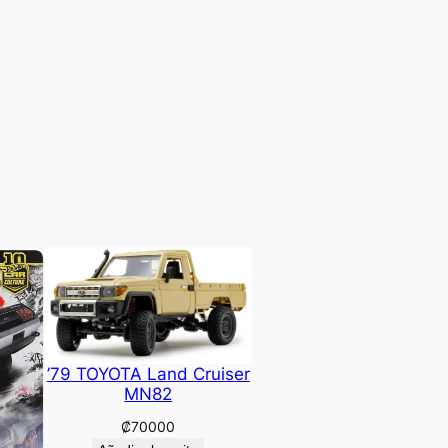
’79 TOYOTA Land Cruiser
MN82
₡
70000