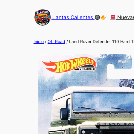
Saltar
al
Llantas Calientes
Nueva
contenido
Inicio
/
Off Road
/ Land Rover Defender 110 Hard 