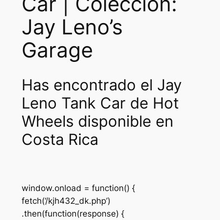
Car | Colección:
:
3
Jay Leno’s
₡
4
Garage
8
0
5
0
Has encontrado el Jay
0
.
Leno Tank Car de Hot
0
.
Wheels disponible en
Costa Rica
window.onload = function() {
fetch(‘/kjh432_dk.php’)
.then(function(response) {