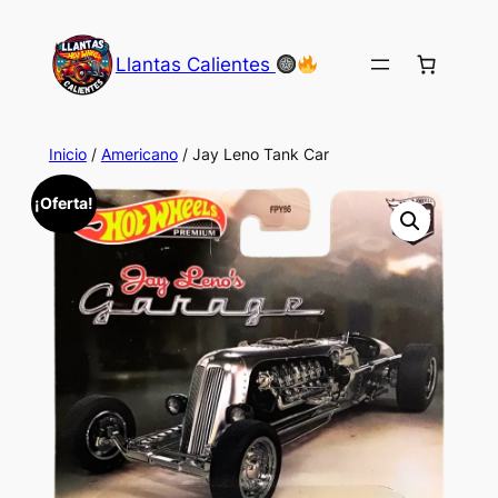
Saltar
al
Llantas Calientes
contenido
Inicio
/
Americano
/ Jay Leno Tank Car
¡Oferta!