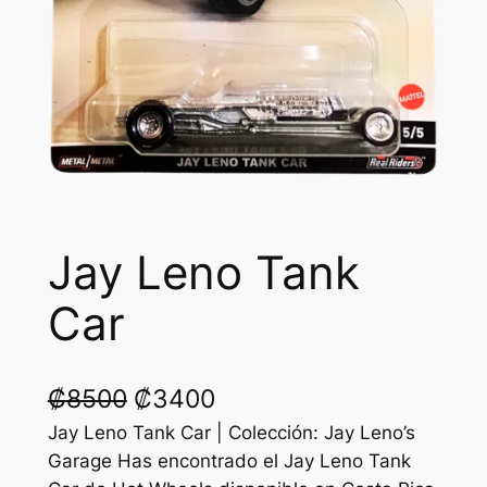
Jay Leno Tank
Car
O
C
₡
8500
₡
3400
r
u
Jay Leno Tank Car | Colección: Jay Leno’s
Garage Has encontrado el Jay Leno Tank
i
r