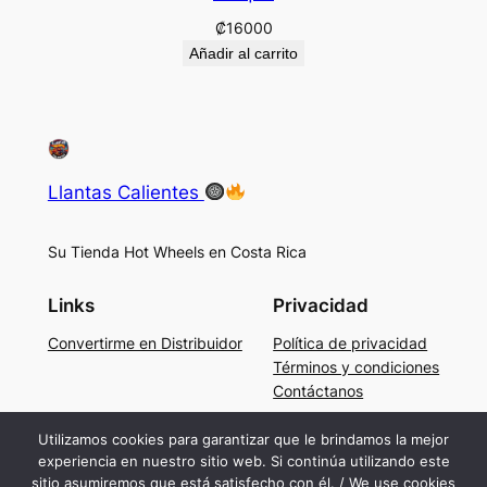
₡
16000
Añadir al carrito
Llantas Calientes
Su Tienda Hot Wheels en Costa Rica
Links
Privacidad
Convertirme en Distribuidor
Política de privacidad
Términos y condiciones
Contáctanos
Social
Utilizamos cookies para garantizar que le brindamos la mejor
experiencia en nuestro sitio web. Si continúa utilizando este
Facebook
sitio asumiremos que está satisfecho con él. / We use cookies