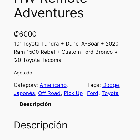
Adventures
₡
6000
10′ Toyota Tundra + Dune-A-Soar + 2020
Ram 1500 Rebel + Custom Ford Bronco +
’20 Toyota Tacoma
Agotado
Category:
Americano
, 
Tags:
Dodge
, 
Japonés
, 
Off Road
, 
Pick Up
Ford
, 
Toyota
Descripción
Descripción