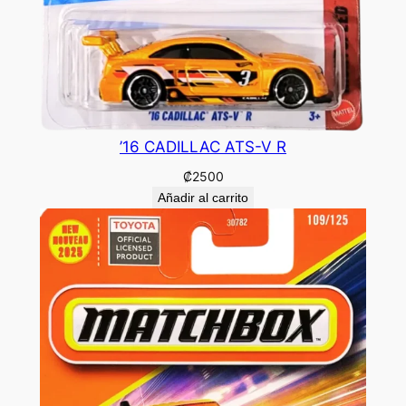
’16 CADILLAC ATS-V R
₡
2500
Añadir al carrito