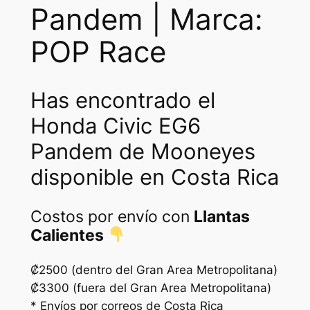
Pandem | Marca:
G
6
POP Race
P
a
n
Has encontrado el
d
e
Honda Civic EG6
m
Pandem de Mooneyes
M
disponible en Costa Rica
o
o
n
Costos por envío con
Llantas
e
Calientes
y
e
₡2500 (dentro del Gran Area Metropolitana)
s
₡3300 (fuera del Gran Area Metropolitana)
c
* Envíos por correos de Costa Rica