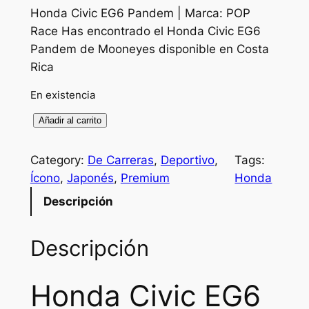
Honda Civic EG6 Pandem | Marca: POP
Race Has encontrado el Honda Civic EG6
Pandem de Mooneyes disponible en Costa
Rica
En existencia
H
Añadir al carrito
O
N
Category:
De Carreras
, 
Deportivo
, 
Tags:
D
Ícono
, 
Japonés
, 
Premium
Honda
A
Descripción
C
i
Descripción
v
i
c
Honda Civic EG6
E