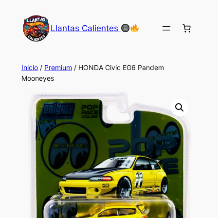
Saltar
al
Llantas Calientes
contenido
Inicio
/
Premium
/ HONDA Civic EG6 Pandem
Mooneyes