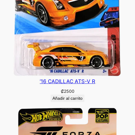
’16 CADILLAC ATS-V R
₡
2500
Añadir al carrito