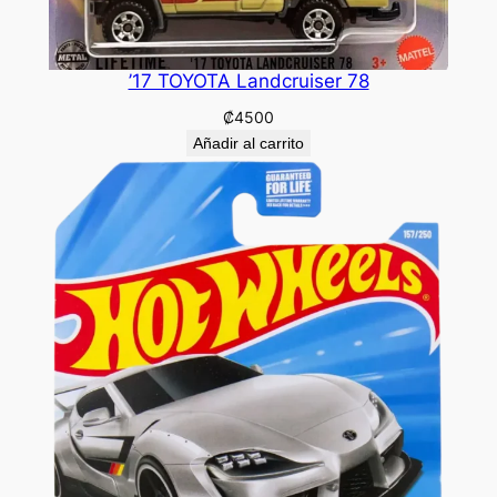
’17 TOYOTA Landcruiser 78
₡
4500
Añadir al carrito