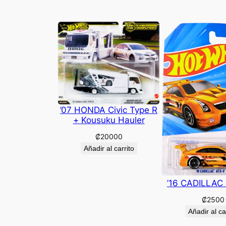
’07 HONDA Civic Type R
+ Kousuku Hauler
₡
20000
Añadir al carrito
’16 CADILLAC
₡
2500
Añadir al ca