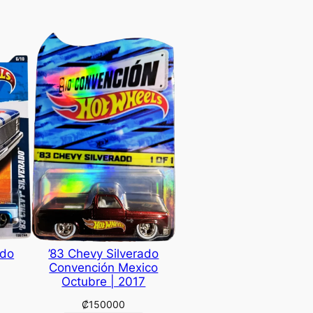
ado
’83 Chevy Silverado
Convención Mexico
Octubre | 2017
₡
150000