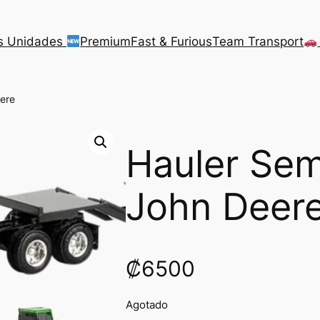
s Unidades
Premium
Fast & Furious
Team Transport
ere
Hauler Se
John Deer
₡
6500
Agotado