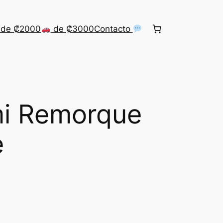
de ₡2000
de ₡3000
Contacto
mi Remorque
e