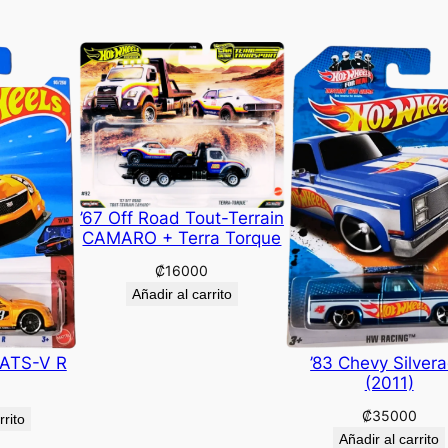
’67 Off Road Tout-Terrain
CAMARO + Terra Torque
₡
16000
Añadir al carrito
 ATS-V R
’83 Chevy Silver
(2011)
₡
35000
rrito
Añadir al carrito