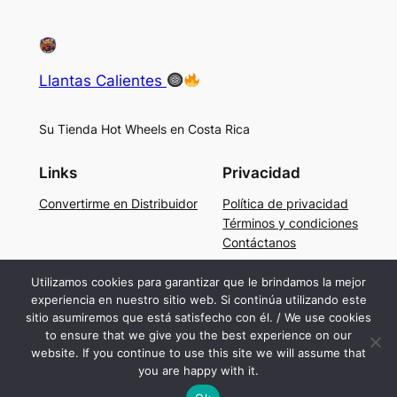
Llantas Calientes
Su Tienda Hot Wheels en Costa Rica
Links
Privacidad
Convertirme en Distribuidor
Política de privacidad
Términos y condiciones
Contáctanos
Social
Utilizamos cookies para garantizar que le brindamos la mejor
experiencia en nuestro sitio web. Si continúa utilizando este
Facebook
sitio asumiremos que está satisfecho con él. / We use cookies
Instagram
to ensure that we give you the best experience on our
TikTok
website. If you continue to use this site we will assume that
you are happy with it.