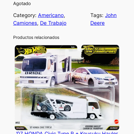
Agotado
Category:
Americano
, 
Tags:
John
Camiones
, 
De Trabajo
Deere
Productos relacionados
’07 HONDA Civic Type R + Kousuku Hauler