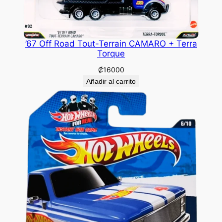
’67 Off Road Tout-Terrain CAMARO + Terra
Torque
₡
16000
Añadir al carrito