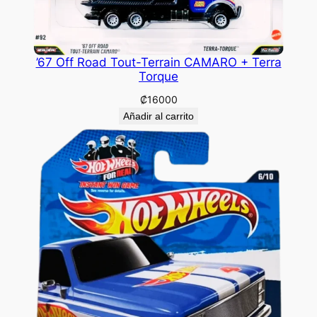
’67 Off Road Tout-Terrain CAMARO + Terra
Torque
₡
16000
Añadir al carrito