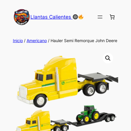
Saltar
al
Llantas Calientes
contenido
Inicio
/
Americano
/ Hauler Semi Remorque John Deere