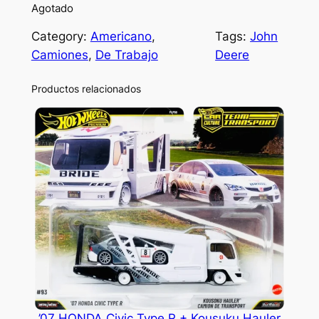
Agotado
Category:
Americano
, 
Tags:
John
Camiones
, 
De Trabajo
Deere
Productos relacionados
’07 HONDA Civic Type R + Kousuku Hauler