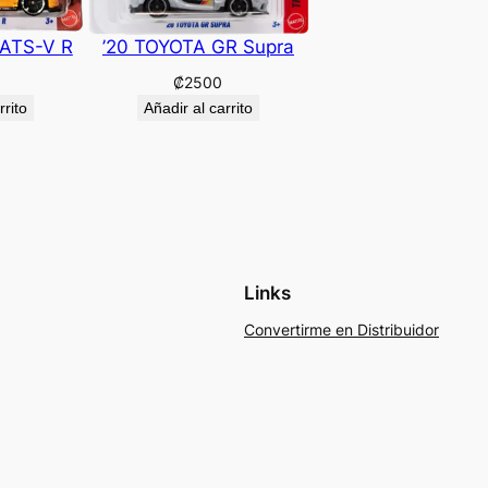
 ATS-V R
’20 TOYOTA GR Supra
₡
2500
rrito
Añadir al carrito
Links
Convertirme en Distribuidor