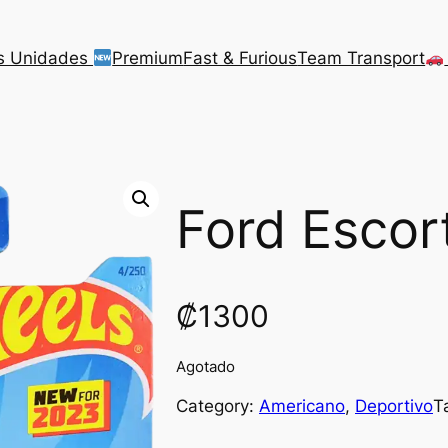
s Unidades
Premium
Fast & Furious
Team Transport
Ford Esco
₡
1300
Agotado
Category:
Americano
, 
Deportivo
T