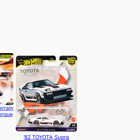
errain
orque
’82 TOYOTA Supra