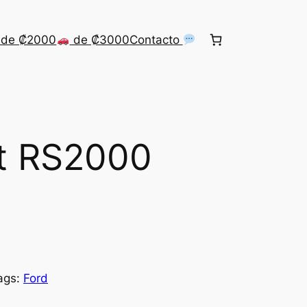
de ₡2000
de ₡3000
Contacto
rt RS2000
ags:
Ford