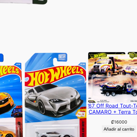
’67 Off Road Tout-T
CAMARO + Terra T
₡
16000
Añadir al carrito