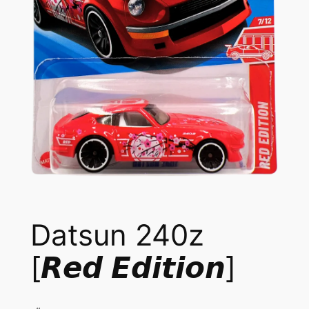
Datsun 240z
[𝙍𝙚𝙙 𝙀𝙙𝙞𝙩𝙞𝙤𝙣]