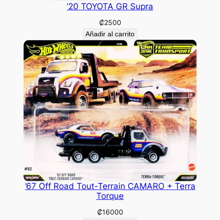
’20 TOYOTA GR Supra
₡
2500
Añadir al carrito
’67 Off Road Tout-Terrain CAMARO + Terra
Torque
₡
16000