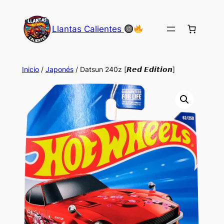
Saltar
al
Llantas Calientes
contenido
Inicio
/
Japonés
/ Datsun 240z [𝙍𝙚𝙙 𝙀𝙙𝙞𝙩𝙞𝙤𝙣]