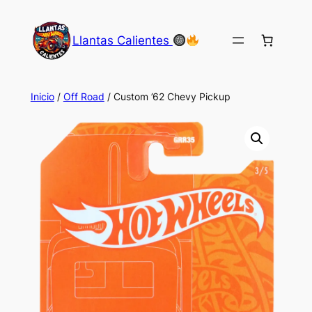
Saltar
al
Llantas Calientes
contenido
Inicio
/
Off Road
/ Custom ’62 Chevy Pickup