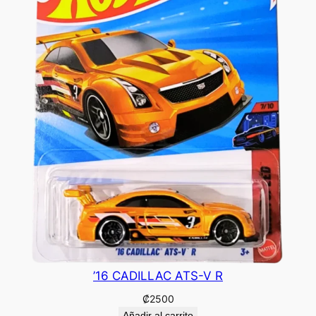
’16 CADILLAC ATS-V R
₡
2500
Añadir al carrito