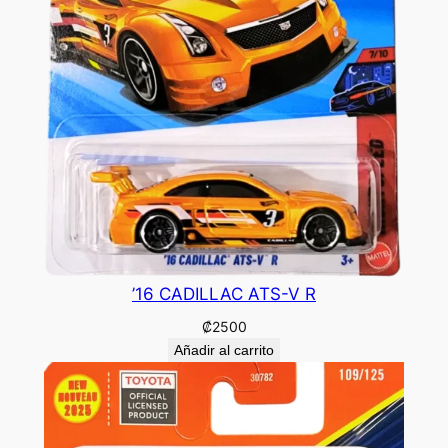
’16 CADILLAC ATS-V R
₡
2500
Añadir al carrito