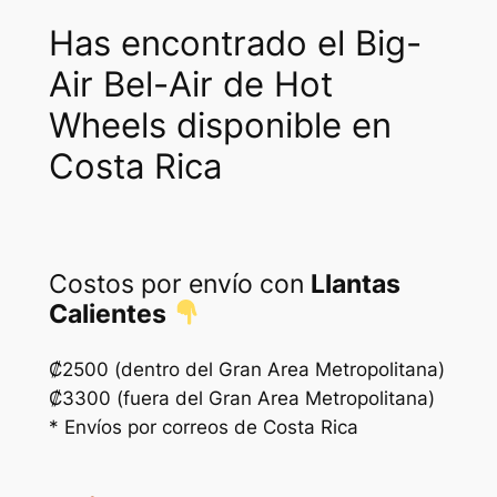
a
:
Has encontrado el Big-
s
₡
Air Bel-Air de Hot
:
1
Wheels disponible en
₡
0
2
0
Costa Rica
0
0
0
.
0
Costos por envío con
Llantas
Calientes
.
₡2500 (dentro del Gran Area Metropolitana)
₡3300 (fuera del Gran Area Metropolitana)
* Envíos por correos de Costa Rica