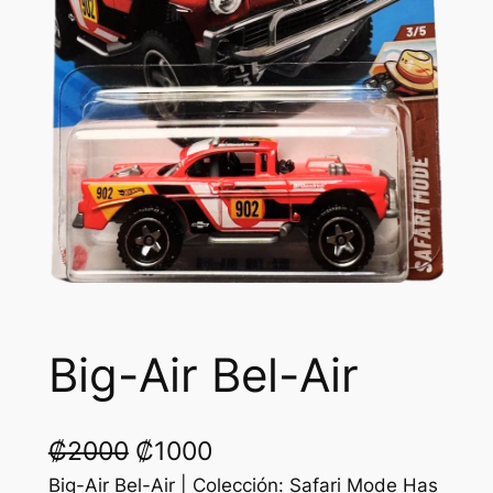
Big-Air Bel-Air
O
C
₡
2000
₡
1000
r
u
Big-Air Bel-Air | Colección: Safari Mode Has