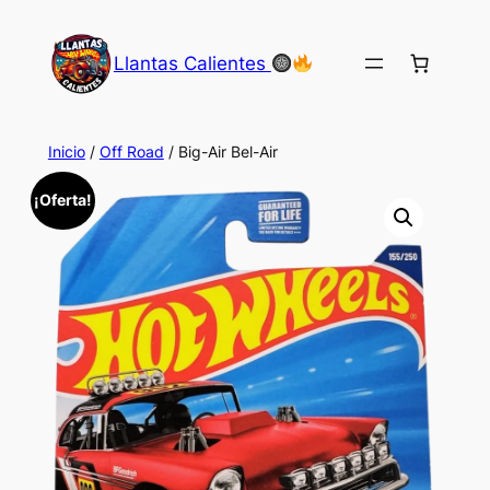
Saltar
al
Llantas Calientes
contenido
Inicio
/
Off Road
/ Big-Air Bel-Air
¡Oferta!