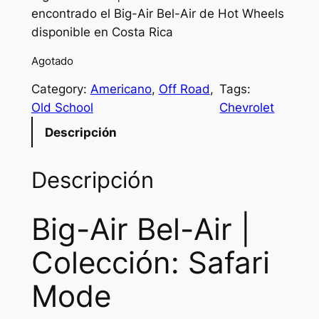
encontrado el Big-Air Bel-Air de Hot Wheels
i
r
disponible en Costa Rica
g
r
Agotado
i
e
Category:
Americano
, 
Off Road
, 
Tags:
n
n
Old School
Chevrolet
a
t
Descripción
l
p
p
r
Descripción
r
i
Big-Air Bel-Air |
i
c
c
e
Colección: Safari
e
i
Mode
w
s