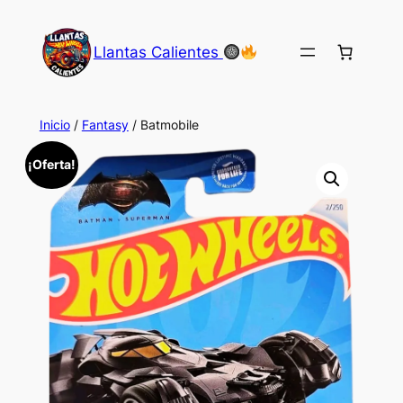
Saltar
al
Llantas Calientes
contenido
Inicio
/
Fantasy
/ Batmobile
¡Oferta!