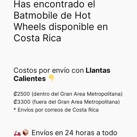
a
:
Has encontrado el
s
₡
Batmobile de Hot
:
1
Wheels disponible en
₡
7
Costa Rica
3
5
5
0
0
.
Costos por envío con
Llantas
0
Calientes
.
₡2500 (dentro del Gran Area Metropolitana)
₡3300 (fuera del Gran Area Metropolitana)
* Envíos por correos de Costa Rica
Envíos en 24 horas a todo