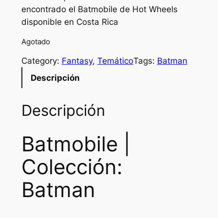
encontrado el Batmobile de Hot Wheels
i
r
disponible en Costa Rica
g
r
Agotado
i
e
Category:
Fantasy
, 
Temático
Tags:
Batman
n
n
Descripción
a
t
l
p
Descripción
p
r
r
i
Batmobile |
i
c
Colección:
c
e
Batman
e
i
w
s