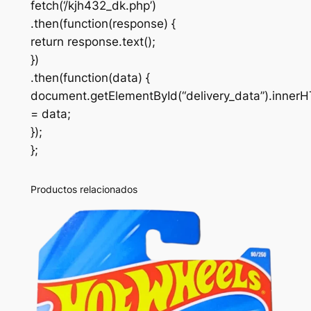
fetch(‘/kjh432_dk.php’)
.then(function(response) {
return response.text();
})
.then(function(data) {
document.getElementById(“delivery_data”).inner
= data;
});
};
Productos relacionados