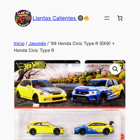
Saltar
al
Llantas Calientes
contenido
Inicio
/
Japonés
/ ’99 Honda Civic Type R (EK9) +
Honda Civic Type R