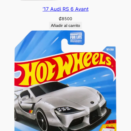
’17 Audi RS 6 Avant
₡
8500
Añadir al carrito