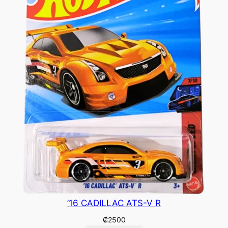
’16 CADILLAC ATS-V R
₡
2500