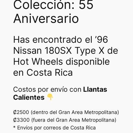
Colección: 55
w
s
a
:
Aniversario
s
₡
:
2
Has encontrado el ’96
₡
8
Nissan 180SX Type X de
4
0
Hot Wheels disponible
0
0
en Costa Rica
0
.
0
Costos por envío con
Llantas
Calientes
.
₡2500 (dentro del Gran Area Metropolitana)
₡3300 (fuera del Gran Area Metropolitana)
* Envíos por correos de Costa Rica