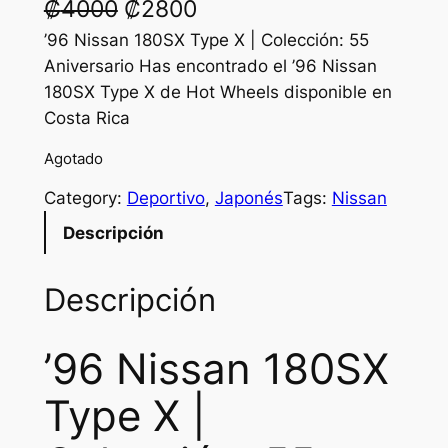
O
C
₡
4000
₡
2800
r
u
’96 Nissan 180SX Type X | Colección: 55
Aniversario Has encontrado el ’96 Nissan
i
r
180SX Type X de Hot Wheels disponible en
g
r
Costa Rica
i
e
Agotado
n
n
Category:
Deportivo
, 
Japonés
Tags:
Nissan
a
t
Descripción
l
p
p
r
Descripción
r
i
’96 Nissan 180SX
i
c
c
e
Type X |
e
i