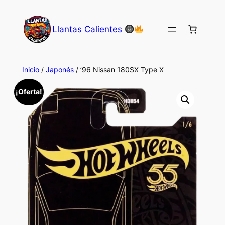
Saltar
al
Llantas Calientes
contenido
Inicio
/
Japonés
/ ’96 Nissan 180SX Type X
¡Oferta!