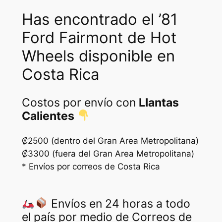
a
:
Has encontrado el ’81
s
₡
Ford Fairmont de Hot
:
2
Wheels disponible en
₡
0
4
0
Costa Rica
0
0
Costos por envío con
Llantas
0
.
Calientes
0
.
₡2500 (dentro del Gran Area Metropolitana)
₡3300 (fuera del Gran Area Metropolitana)
* Envíos por correos de Costa Rica
Envíos en 24 horas a todo
el país por medio de Correos de