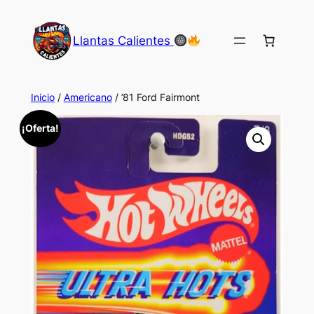
Saltar
al
Llantas Calientes
contenido
Inicio
/
Americano
/ ’81 Ford Fairmont
¡Oferta!