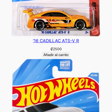
’16 CADILLAC ATS-V R
₡
2500
Añadir al carrito