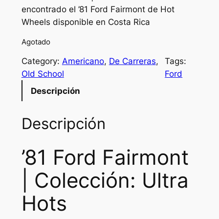
encontrado el ’81 Ford Fairmont de Hot
i
r
Wheels disponible en Costa Rica
g
r
Agotado
i
e
Category:
Americano
, 
De Carreras
, 
Tags:
n
n
Old School
Ford
a
t
Descripción
l
p
p
r
Descripción
r
i
’81 Ford Fairmont
i
c
c
e
| Colección: Ultra
e
i
Hots
w
s