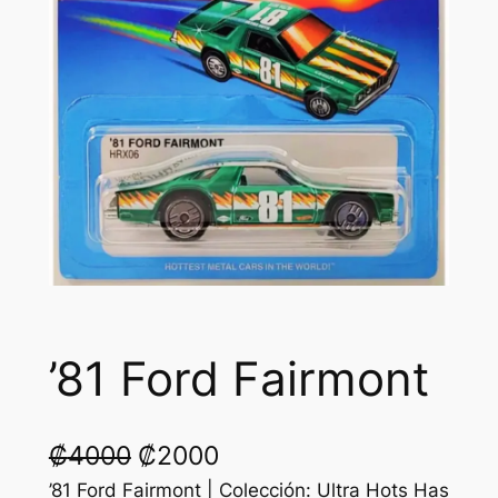
’81 Ford Fairmont
O
C
₡
4000
₡
2000
r
u
’81 Ford Fairmont | Colección: Ultra Hots Has