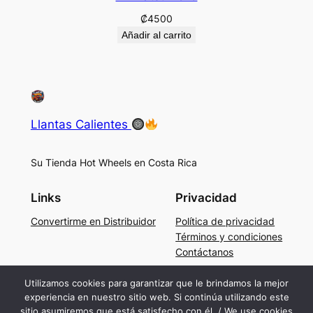
₡
4500
Añadir al carrito
Llantas Calientes
Su Tienda Hot Wheels en Costa Rica
Links
Privacidad
Convertirme en Distribuidor
Política de privacidad
Términos y condiciones
Contáctanos
Social
Utilizamos cookies para garantizar que le brindamos la mejor
experiencia en nuestro sitio web. Si continúa utilizando este
Facebook
sitio asumiremos que está satisfecho con él. / We use cookies