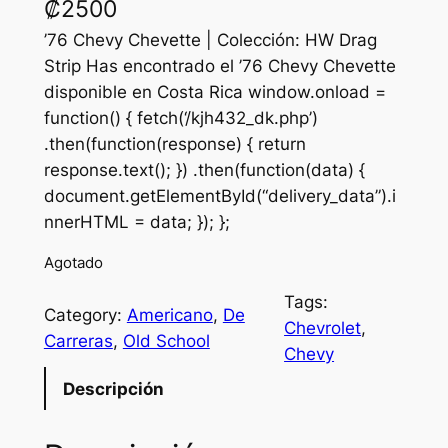
₡
2500
’76 Chevy Chevette | Colección: HW Drag
Strip Has encontrado el ’76 Chevy Chevette
disponible en Costa Rica window.onload =
function() { fetch(‘/kjh432_dk.php’)
.then(function(response) { return
response.text(); }) .then(function(data) {
document.getElementById(“delivery_data”).i
nnerHTML = data; }); };
Agotado
Tags:
Category:
Americano
, 
De
Chevrolet
, 
Carreras
, 
Old School
Chevy
Descripción