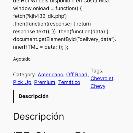
de Hot Wheels disponible en Costa Rica
window.onload = function() {
fetch(‘/kjh432_dk.php’)
.then(function(response) { return
response.text(); }) .then(function(data) {
document.getElementById(“delivery_data”).i
nnerHTML = data; }); };
Agotado
Tags:
Category:
Americano
, 
Off Road
, 
Chevrolet
, 
Pick Up
, 
Premium
, 
Temático
Chevy
Descripción
Descripción