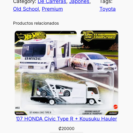
Category:
De Carreras
, 
Japonés
, 
Tags:
Old School
, 
Premium
Toyota
Productos relacionados
’07 HONDA Civic Type R + Kousuku Hauler
₡
20000