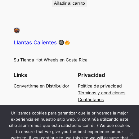
Añadir al carrito
Llantas Calientes
Su Tienda Hot Wheels en Costa Rica
Links
Privacidad
Convertirme en Distribuidor
Política de privacidad
Términos y condiciones
Contáctanos
Social
Utilizamos cookies para garantizar que le brindamos la mejor
experiencia en nuestro sitio web. Si continúa utilizando este
Facebook
sitio asumiremos que está satisfecho con él. / We use cookies
Instagram
to ensure that we give you the best experience on our
TikTok
website. If you continue to use this site we will assume that