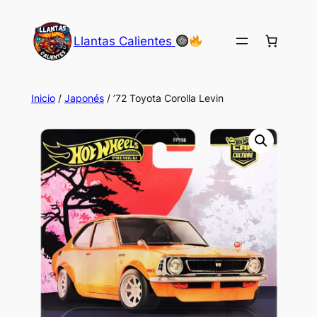
Saltar
al
Llantas Calientes
contenido
Inicio
/
Japonés
/ ’72 Toyota Corolla Levin