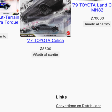
’79 TOYOTA Land Cr
MN82
ut-Terrain
₡
70000
a Torque
Añadir al carrito
0
rrito
’77 TOYOTA Celica
₡
8500
Añadir al carrito
Links
Convertirme en Distribuidor