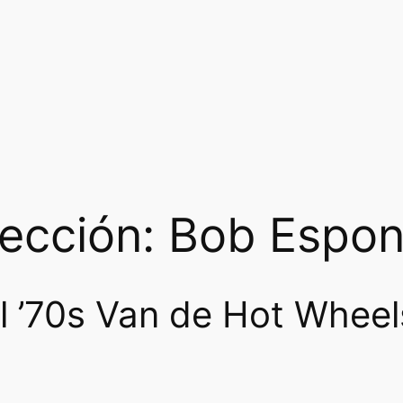
e
i
w
s
a
:
s
₡
:
1
₡
8
lección: Bob Espon
4
0
5
0
 ’70s Van de Hot Wheel
0
.
0