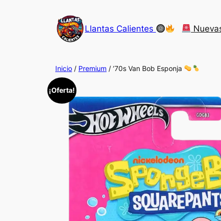
Saltar
al
Llantas Calientes
Nueva
contenido
Inicio
/
Premium
/ ’70s Van Bob Esponja
¡Oferta!