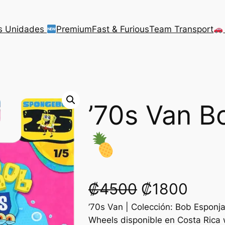
s Unidades
Premium
Fast & Furious
Team Transport
’70s Van B
O
C
₡
4500
₡
1800
’70s Van | Colección: Bob Esponj
r
u
Wheels disponible en Costa Rica 