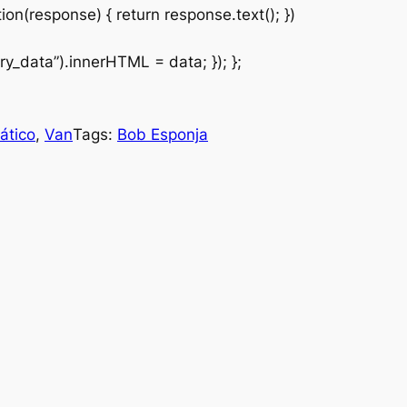
ion(response) { return response.text(); })
y_data”).innerHTML = data; }); };
ático
, 
Van
Tags:
Bob Esponja