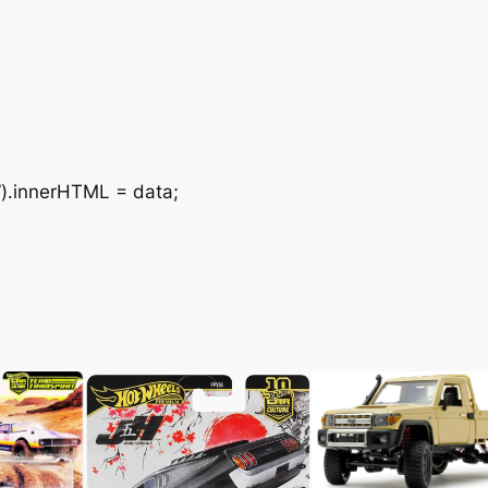
.
”).innerHTML = data;