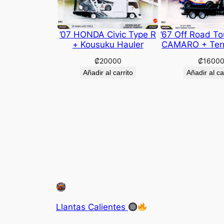
’07 HONDA Civic Type R
’67 Off Road To
+ Kousuku Hauler
CAMARO + Terr
₡
20000
₡
1600
Añadir al carrito
Añadir al ca
Llantas Calientes