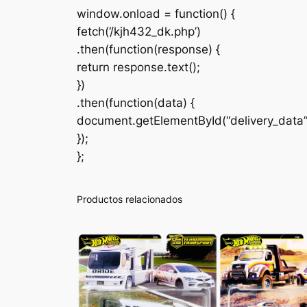
window.onload = function() {
fetch(‘/kjh432_dk.php’)
.then(function(response) {
return response.text();
})
.then(function(data) {
document.getElementById(“delivery_data
});
};
Productos relacionados