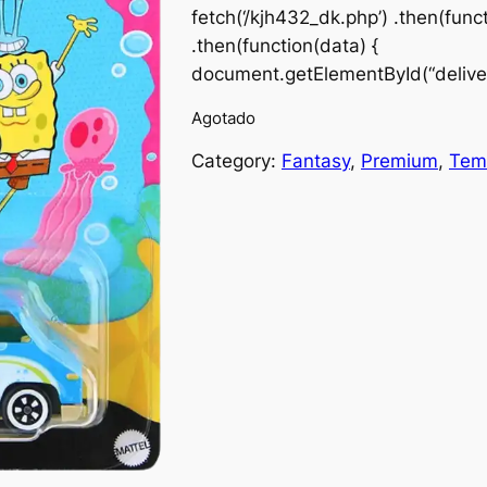
i
r
fetch(‘/kjh432_dk.php’) .then(funct
.then(function(data) {
g
r
document.getElementById(“deliver
i
e
Agotado
n
n
Category:
Fantasy
, 
Premium
, 
Tem
a
t
l
p
p
r
r
i
i
c
c
e