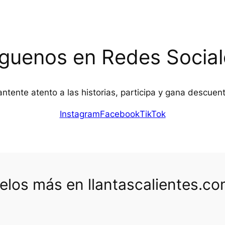
íguenos en Redes Social
ntente atento a las historias, participa y gana descuen
Instagram
Facebook
TikTok
los más en llantascalientes.c