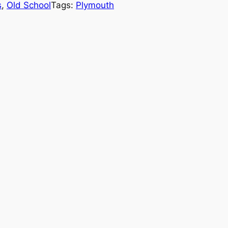
s
, 
Old School
Tags:
Plymouth