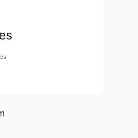
es
tos
om