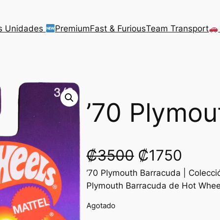
s Unidades
Premium
Fast & Furious
Team Transport
’70 Plymou
O
C
₡
3500
₡
1750
’70 Plymouth Barracuda | Colecció
r
u
Plymouth Barracuda de Hot Wheel
i
r
Agotado