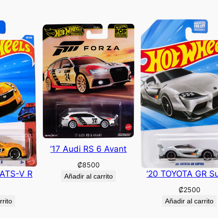
’17 Audi RS 6 Avant
₡
8500
 ATS-V R
’20 TOYOTA GR S
Añadir al carrito
₡
2500
rrito
Añadir al carrito