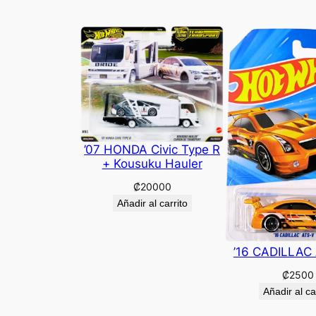
’07 HONDA Civic Type R
+ Kousuku Hauler
₡
20000
Añadir al carrito
’16 CADILLAC
₡
2500
Añadir al ca