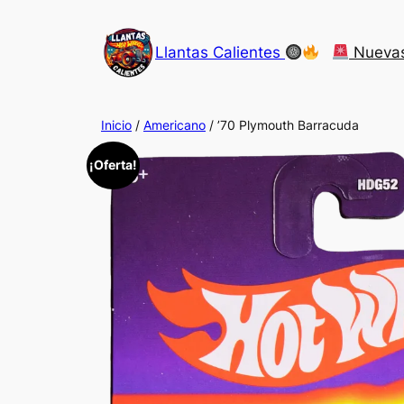
Saltar
al
Llantas Calientes
Nueva
contenido
Inicio
/
Americano
/ ’70 Plymouth Barracuda
¡Oferta!