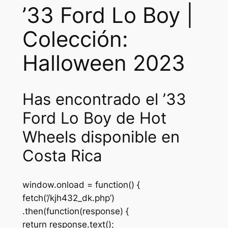
a
:
’33 Ford Lo Boy |
s
₡
Colección:
:
1
₡
7
Halloween 2023
3
5
5
0
Has encontrado el ’33
0
.
Ford Lo Boy de Hot
0
Wheels disponible en
.
Costa Rica
window.onload = function() {
fetch(‘/kjh432_dk.php’)
.then(function(response) {
return response.text();