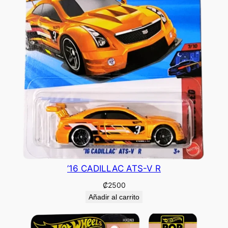
’16 CADILLAC ATS-V R
₡
2500
Añadir al carrito