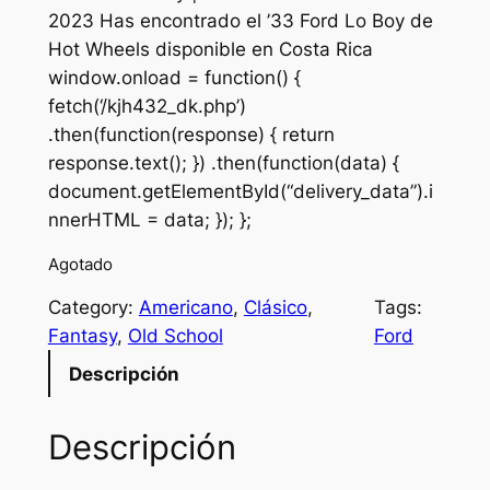
2023 Has encontrado el ’33 Ford Lo Boy de
i
r
Hot Wheels disponible en Costa Rica
g
r
window.onload = function() {
fetch(‘/kjh432_dk.php’)
i
e
.then(function(response) { return
n
n
response.text(); }) .then(function(data) {
a
t
document.getElementById(“delivery_data”).i
nnerHTML = data; }); };
l
p
p
r
Agotado
r
i
Category:
Americano
, 
Clásico
, 
Tags:
Fantasy
, 
Old School
Ford
i
c
Descripción
c
e
e
i
Descripción
w
s