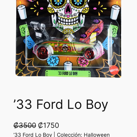
’33 Ford Lo Boy
O
C
₡
3500
₡
1750
r
u
’33 Ford Lo Boy | Colección: Halloween