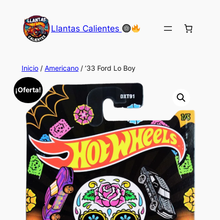
Saltar
al
Llantas Calientes
contenido
Inicio
/
Americano
/ ’33 Ford Lo Boy
¡Oferta!