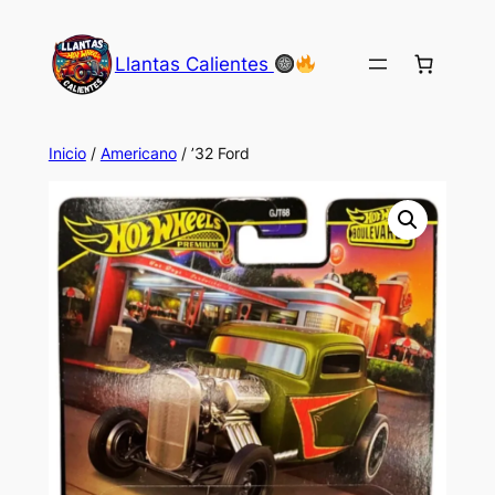
Saltar
al
Llantas Calientes
contenido
Inicio
/
Americano
/ ’32 Ford