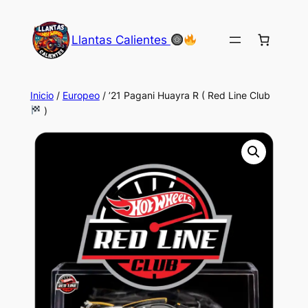
Saltar
al
Llantas Calientes
contenido
Inicio
/
Europeo
/ ’21 Pagani Huayra R ( Red Line Club
)