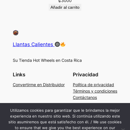
₡
3000
Añadir al carrito
Llantas Calientes
Su Tienda Hot Wheels en Costa Rica
Links
Privacidad
Convertirme en Distribuidor
Política de privacidad
Términos y condiciones
Contáctanos
Social
Utilizamos cookies para garantizar que le brindamos la mejor
experiencia en nuestro sitio web. Si continúa utilizando este
Facebook
sitio asumiremos que está satisfecho con él. / We use cookies
Instagram
to ensure that we give you the best experience on our