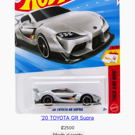
’20 TOYOTA GR Supra
₡
2500
Añadir al carrito