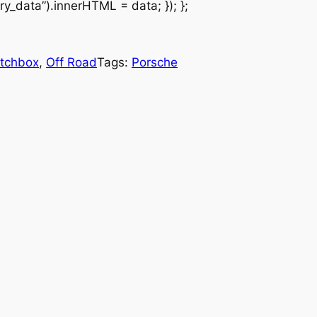
y_data”).innerHTML = data; }); };
tchbox
, 
Off Road
Tags:
Porsche