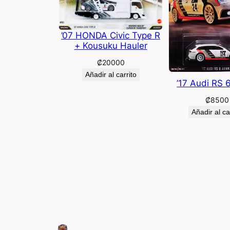
’07 HONDA Civic Type R
+ Kousuku Hauler
₡
20000
Añadir al carrito
’17 Audi RS 
₡
8500
Añadir al ca