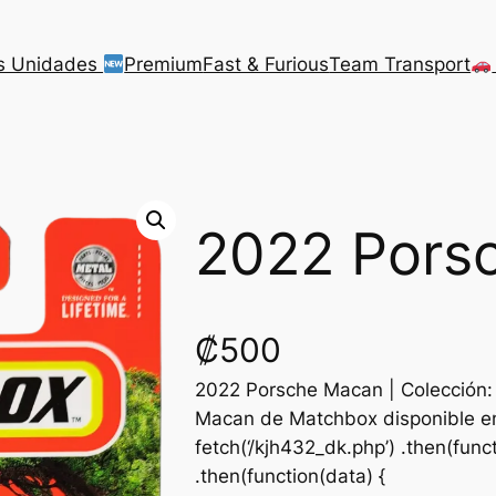
s Unidades
Premium
Fast & Furious
Team Transport
2022 Pors
₡
500
2022 Porsche Macan | Colección:
Macan de Matchbox disponible en
fetch(‘/kjh432_dk.php’) .then(funct
.then(function(data) {