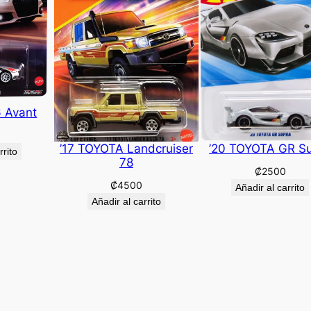
6 Avant
’17 TOYOTA Landcruiser
’20 TOYOTA GR S
rrito
78
₡
2500
₡
4500
Añadir al carrito
Añadir al carrito