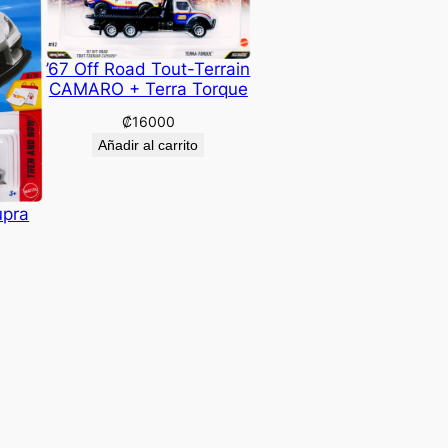
’67 Off Road Tout-Terrain
CAMARO + Terra Torque
₡
16000
Añadir al carrito
upra