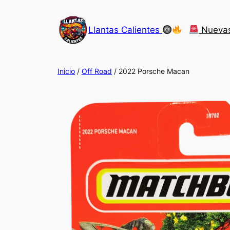
Saltar
al
Llantas Calientes
Nueva
contenido
Inicio
/
Off Road
/ 2022 Porsche Macan