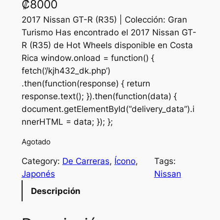
₡
8000
2017 Nissan GT-R (R35) | Colección: Gran
Turismo Has encontrado el 2017 Nissan GT-
R (R35) de Hot Wheels disponible en Costa
Rica window.onload = function() {
fetch(‘/kjh432_dk.php’)
.then(function(response) { return
response.text(); }).then(function(data) {
document.getElementById(“delivery_data”).i
nnerHTML = data; }); };
Agotado
Category:
De Carreras
, 
Ícono
, 
Tags:
Japonés
Nissan
Descripción