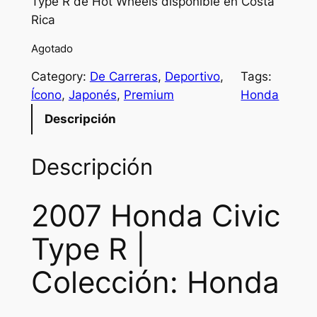
Type R de Hot Wheels disponible en Costa
Rica
Agotado
Category:
De Carreras
, 
Deportivo
, 
Tags:
Ícono
, 
Japonés
, 
Premium
Honda
Descripción
Descripción
2007 Honda Civic
Type R |
Colección: Honda