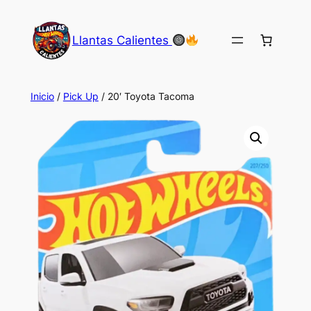
Saltar
al
Llantas Calientes
contenido
Inicio
/
Pick Up
/ 20′ Toyota Tacoma