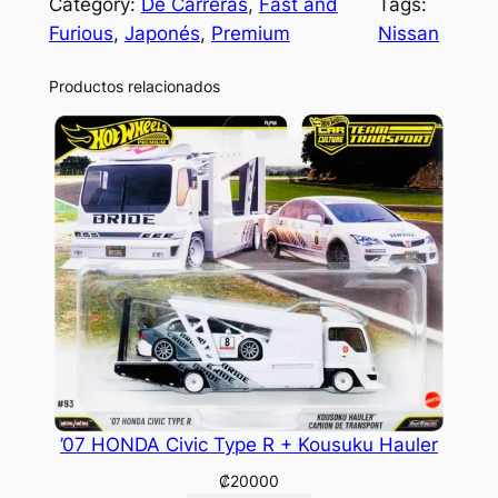
Category:
De Carreras
, 
Fast and
Tags:
Furious
, 
Japonés
, 
Premium
Nissan
Productos relacionados
’07 HONDA Civic Type R + Kousuku Hauler
₡
20000