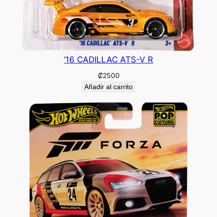
’16 CADILLAC ATS-V R
₡
2500
Añadir al carrito