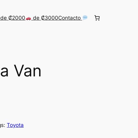
de ₡2000
de ₡3000
Contacto
a Van
gs:
Toyota