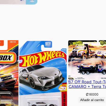
’67 Off Road Tout-T
CAMARO + Terra T
₡
16000
Añadir al carrito