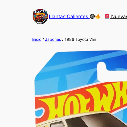
Saltar
al
Llantas Calientes
Nueva
contenido
Inicio
/
Japonés
/ 1986 Toyota Van