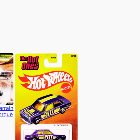
errain
orque