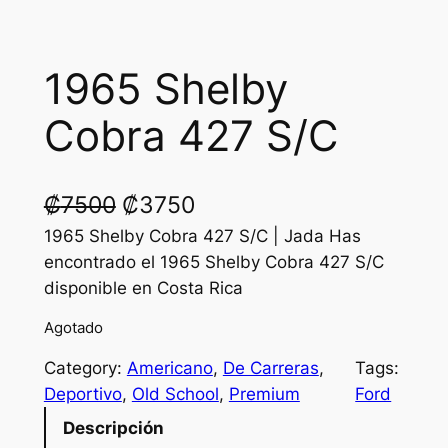
1965 Shelby
Cobra 427 S/C
O
C
₡
7500
₡
3750
r
u
1965 Shelby Cobra 427 S/C | Jada Has
encontrado el 1965 Shelby Cobra 427 S/C
i
r
disponible en Costa Rica
g
r
Agotado
i
e
Category:
Americano
, 
De Carreras
, 
Tags:
n
n
Deportivo
, 
Old School
, 
Premium
Ford
a
t
Descripción