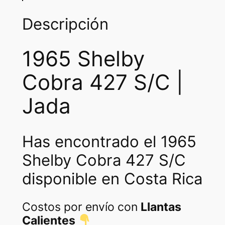
l
p
p
r
Descripción
r
i
1965 Shelby
i
c
c
e
Cobra 427 S/C |
e
i
Jada
w
s
a
:
Has encontrado el 1965
s
₡
Shelby Cobra 427 S/C
:
3
disponible en Costa Rica
₡
7
7
5
Costos por envío con
Llantas
5
0
Calientes