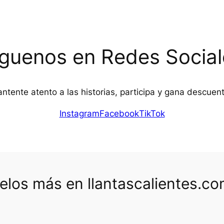
íguenos en Redes Social
ntente atento a las historias, participa y gana descuen
Instagram
Facebook
TikTok
los más en llantascalientes.c