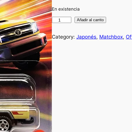
En existencia
'
Añadir al carrito
1
7
Category:
Japonés
, 
Matchbox
, 
Of
T
O
Y
O
T
A
L
a
n
d
c
r