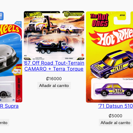
’67 Off Road Tout-Terrain
CAMARO + Terra Torque
₡
16000
Añadir al carrito
R Supra
’71 Datsun 510
₡
5000
rrito
Añadir al carrito