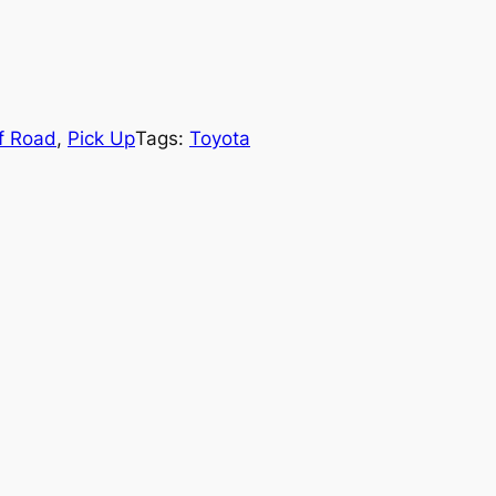
f Road
, 
Pick Up
Tags:
Toyota