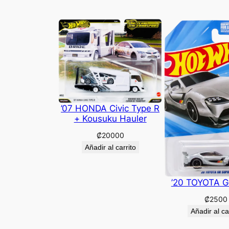
’07 HONDA Civic Type R
+ Kousuku Hauler
₡
20000
Añadir al carrito
’20 TOYOTA G
₡
2500
Añadir al ca