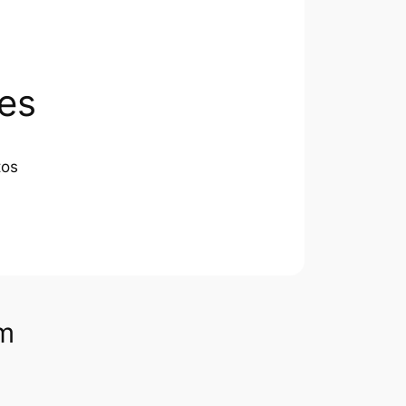
es
tos
om