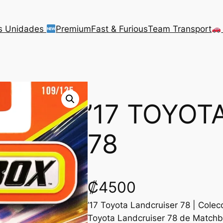
s Unidades
Premium
Fast & Furious
Team Transport
’17 TOYOTA
78
₡
4500
’17 Toyota Landcruiser 78 | Cole
Toyota Landcruiser 78 de Matchb