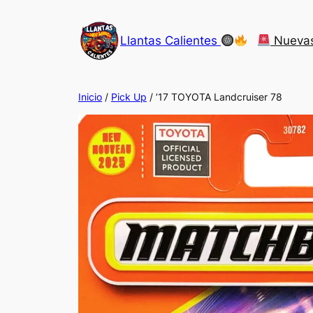
Saltar
al
Llantas Calientes
Nueva
contenido
Inicio
/
Pick Up
/ ’17 TOYOTA Landcruiser 78