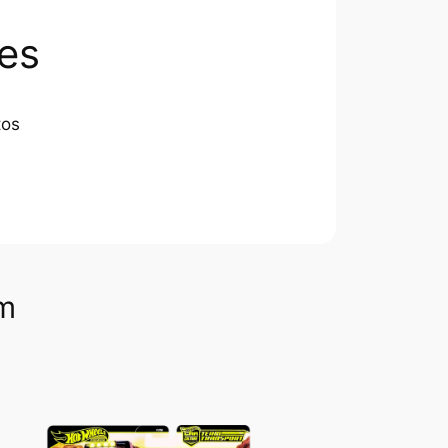
es
tos
om