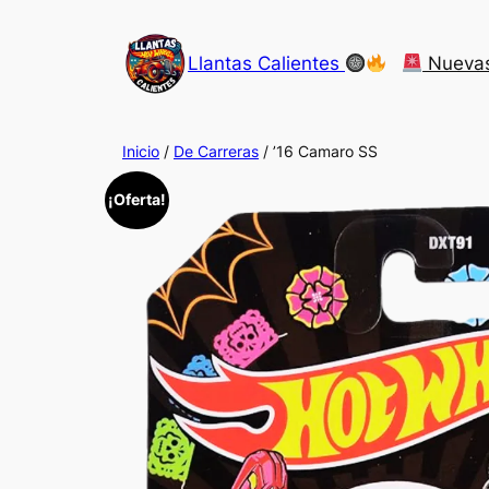
Saltar
al
Llantas Calientes
Nueva
contenido
Inicio
/
De Carreras
/ ’16 Camaro SS
¡Oferta!