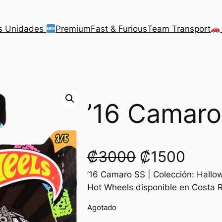
s Unidades
Premium
Fast & Furious
Team Transport
’16 Camaro
O
C
₡
3000
₡
1500
’16 Camaro SS | Colección: Hall
r
u
Hot Wheels disponible en Costa R
i
r
Agotado