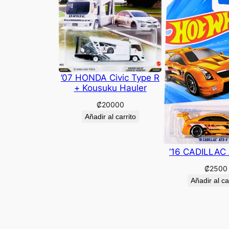
’07 HONDA Civic Type R
+ Kousuku Hauler
₡
20000
Añadir al carrito
’16 CADILLAC
₡
2500
Añadir al ca