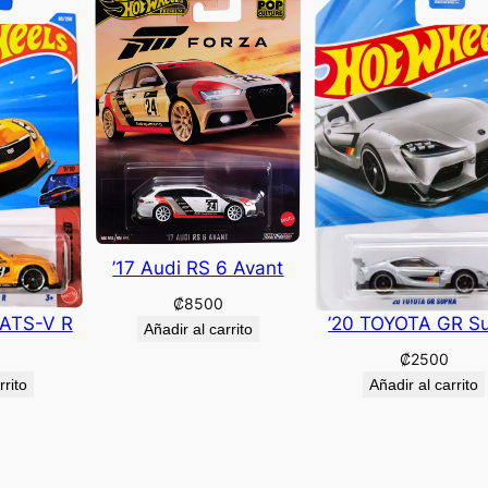
’17 Audi RS 6 Avant
₡
8500
 ATS-V R
’20 TOYOTA GR S
Añadir al carrito
₡
2500
rrito
Añadir al carrito