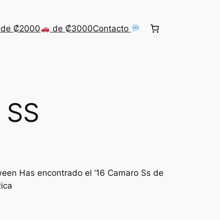
de ₡2000
de ₡3000
Contacto
 SS
oween Has encontrado el ’16 Camaro Ss de
ica