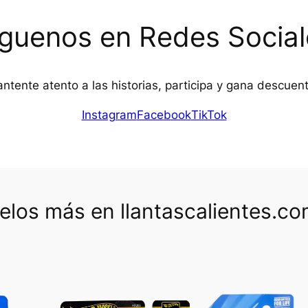
íguenos en Redes Social
ntente atento a las historias, participa y gana descuen
Instagram
Facebook
TikTok
los más en llantascalientes.c