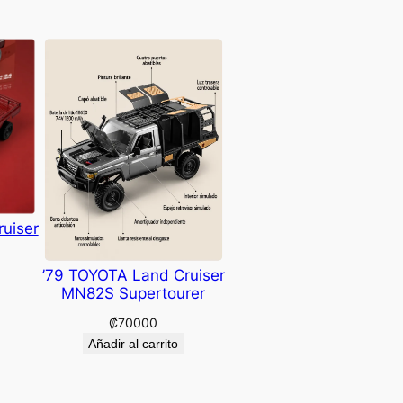
uiser
’79 TOYOTA Land Cruiser
MN82S Supertourer
₡
70000
Añadir al carrito