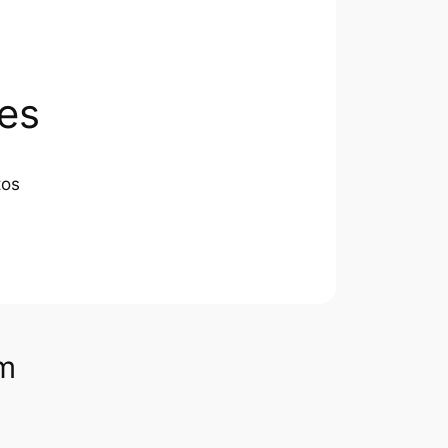
es
tos
om