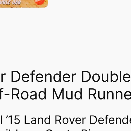
e
i
w
s
a
:
s
₡
:
2
₡
0
r Defender Double
4
0
ff-Road Mud Runne
0
0
0
.
l ’15 Land Rover Defen
0