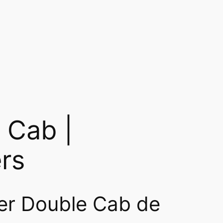
 Cab |
rs
der Double Cab de