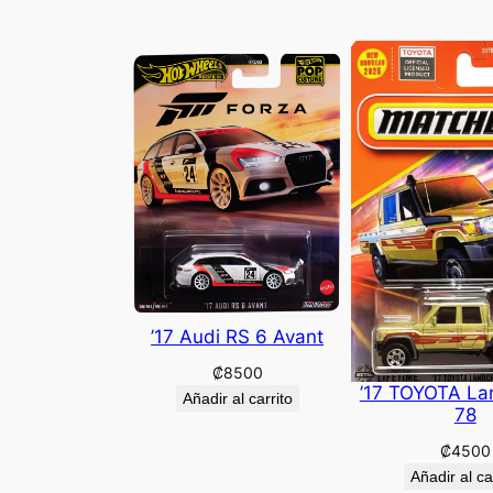
’17 Audi RS 6 Avant
₡
8500
’17 TOYOTA La
Añadir al carrito
78
₡
4500
Añadir al ca