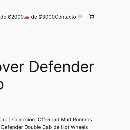
de ₡2000
de ₡3000
Contacto
over Defender
b
Cab | Colección: Off-Road Mud Runners
r Defender Double Cab de Hot Wheels