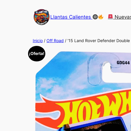
Saltar
al
Llantas Calientes
Nueva
contenido
Inicio
/
Off Road
/ ’15 Land Rover Defender Double
¡Oferta!