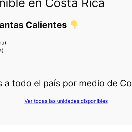
nible en Costa Rica
.
lantas Calientes
na)
a)
 a todo el país por medio de C
Ver todas las unidades disponibles