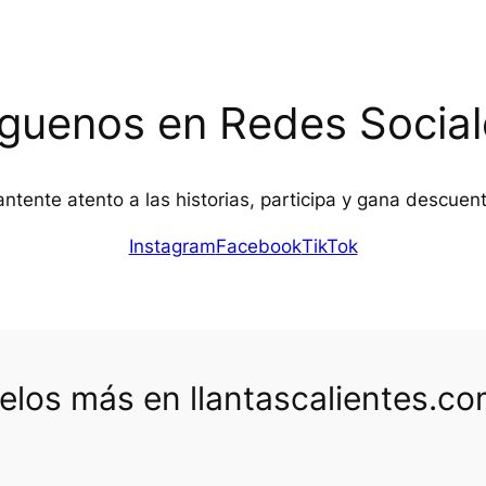
íguenos en Redes Social
ntente atento a las historias, participa y gana descuen
Instagram
Facebook
TikTok
los más en llantascalientes.c