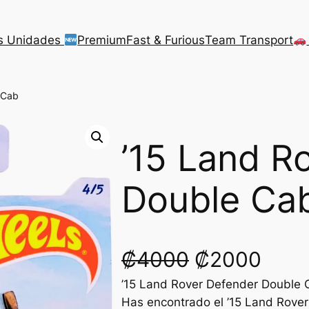
s Unidades
Premium
Fast & Furious
Team Transport
 Cab
’15 Land R
Double Ca
O
C
₡
4000
₡
2000
’15 Land Rover Defender Double 
r
u
Has encontrado el ’15 Land Rove