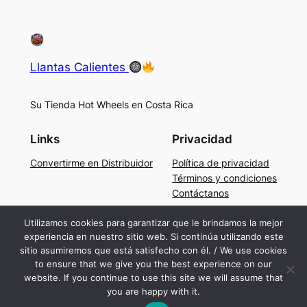
Llantas Calientes
Su Tienda Hot Wheels en Costa Rica
Links
Privacidad
Convertirme en Distribuidor
Política de privacidad
Términos y condiciones
Contáctanos
Social
Utilizamos cookies para garantizar que le brindamos la mejor
experiencia en nuestro sitio web. Si continúa utilizando este
Facebook
sitio asumiremos que está satisfecho con él. / We use cookies
Instagram
to ensure that we give you the best experience on our
TikTok
website. If you continue to use this site we will assume that
you are happy with it.