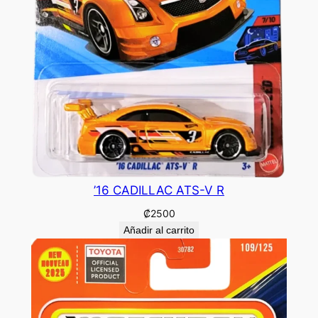
’16 CADILLAC ATS-V R
₡
2500
Añadir al carrito