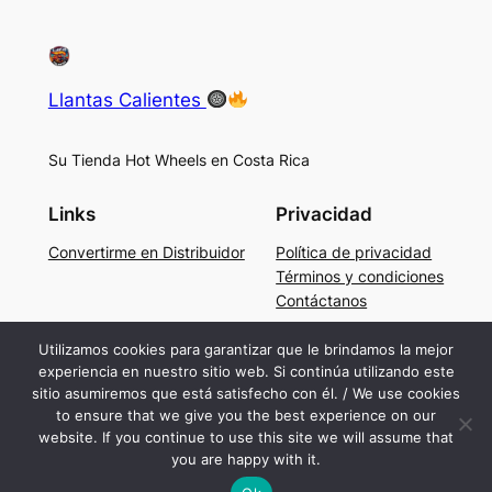
Llantas Calientes
Su Tienda Hot Wheels en Costa Rica
Links
Privacidad
Convertirme en Distribuidor
Política de privacidad
Términos y condiciones
Contáctanos
Social
Utilizamos cookies para garantizar que le brindamos la mejor
experiencia en nuestro sitio web. Si continúa utilizando este
Facebook
sitio asumiremos que está satisfecho con él. / We use cookies
Instagram
to ensure that we give you the best experience on our
TikTok
website. If you continue to use this site we will assume that
you are happy with it.