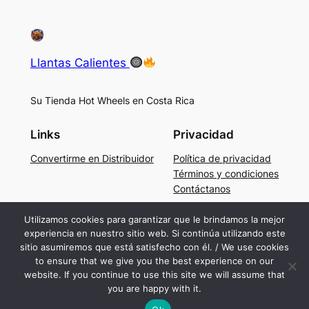
Llantas Calientes
Su Tienda Hot Wheels en Costa Rica
Links
Privacidad
Convertirme en Distribuidor
Política de privacidad
Términos y condiciones
Contáctanos
Social
Utilizamos cookies para garantizar que le brindamos la mejor
experiencia en nuestro sitio web. Si continúa utilizando este
Facebook
sitio asumiremos que está satisfecho con él. / We use cookies
Instagram
to ensure that we give you the best experience on our
TikTok
website. If you continue to use this site we will assume that
you are happy with it.