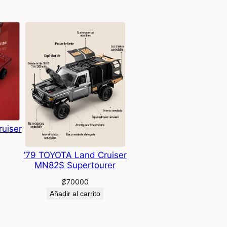
uiser
’79 TOYOTA Land Cruiser
MN82S Supertourer
₡
70000
Añadir al carrito