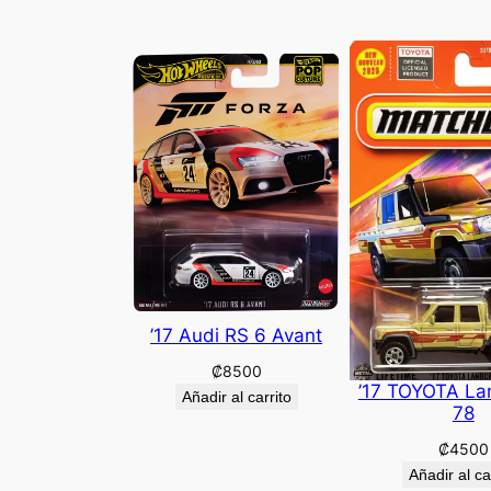
’17 Audi RS 6 Avant
₡
8500
’17 TOYOTA La
Añadir al carrito
78
₡
4500
Añadir al ca