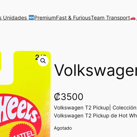
s Unidades
Premium
Fast & Furious
Team Transport
Volkswage
₡
3500
Volkswagen T2 Pickup| Colección
Volkswagen T2 Pickup de Hot Whe
Agotado