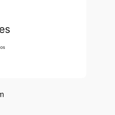
es
tos
om