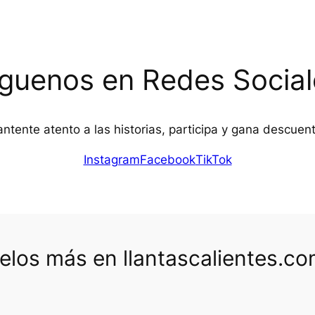
íguenos en Redes Social
ntente atento a las historias, participa y gana descuen
Instagram
Facebook
TikTok
los más en llantascalientes.c