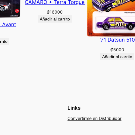
CAMARO + Terra Torque
₡
16000
Añadir al carrito
6 Avant
’71 Datsun 510
rrito
₡
5000
Añadir al carrito
Links
Convertirme en Distribuidor