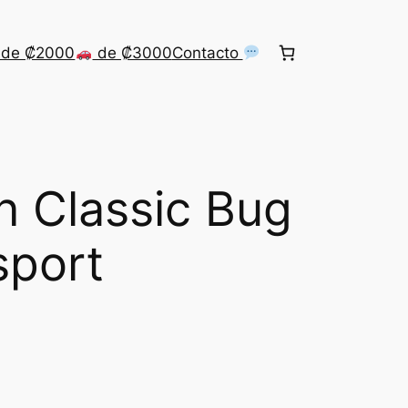
de ₡2000
de ₡3000
Contacto
 Classic Bug
sport