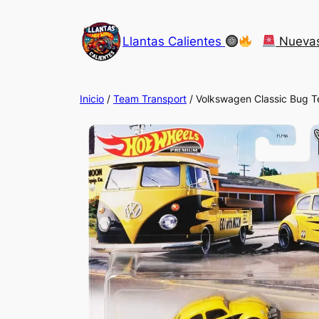
Saltar
al
Llantas Calientes
Nueva
contenido
Inicio
/
Team Transport
/ Volkswagen Classic Bug T