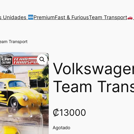
s Unidades
Premium
Fast & Furious
Team Transport
eam Transport
Volkswagen
Team Tran
₡
13000
Agotado