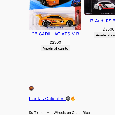
’17 Audi RS 
₡
8500
’16 CADILLAC ATS-V R
Añadir al ca
₡
2500
Añadir al carrito
Llantas Calientes
Su Tienda Hot Wheels en Costa Rica