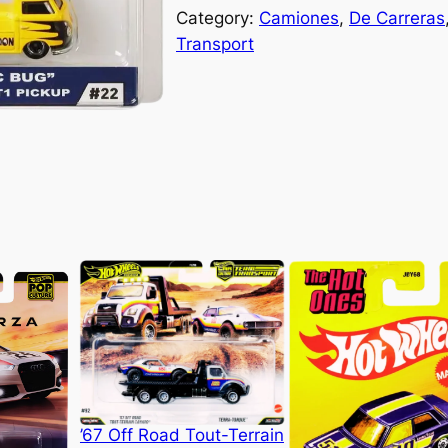
Category:
Camiones
, 
De Carreras
Transport
’67 Off Road Tout-Terrain