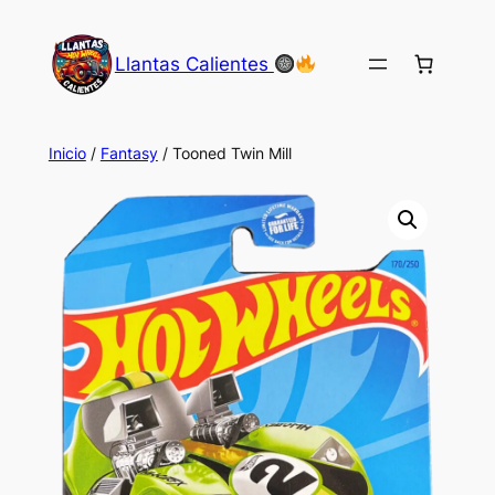
Saltar
al
Llantas Calientes
contenido
Inicio
/
Fantasy
/ Tooned Twin Mill