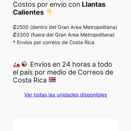
Costos por envío con
Llantas
N
Calientes
T
2
₡2500 (dentro del Gran Area Metropolitana)
0
₡3300 (fuera del Gran Area Metropolitana)
2
* Envíos por correos de Costa Rica
2
]
Envíos en 24 horas a todo
c
el país por medio de Correos de
a
Costa Rica
n
t
Ver todas las unidades disponibles
i
d
a
d