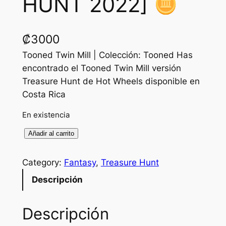
HUNT 2022]
₡
3000
Tooned Twin Mill | Colección: Tooned Has
encontrado el Tooned Twin Mill versión
Treasure Hunt de Hot Wheels disponible en
Costa Rica
En existencia
T
Añadir al carrito
o
o
Category:
Fantasy
, 
Treasure Hunt
n
Descripción
e
d
Descripción
T