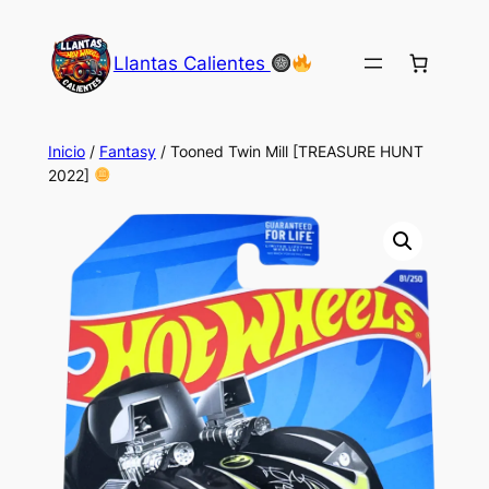
Saltar
al
Llantas Calientes
contenido
Inicio
/
Fantasy
/ Tooned Twin Mill [TREASURE HUNT
2022]