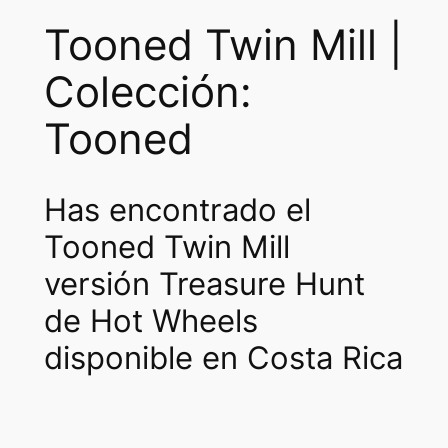
w
i
Tooned Twin Mill |
n
Colección:
M
i
Tooned
l
l
[
Has encontrado el
T
R
Tooned Twin Mill
E
versión Treasure Hunt
A
de Hot Wheels
S
U
disponible en Costa Rica
R
E
H
U