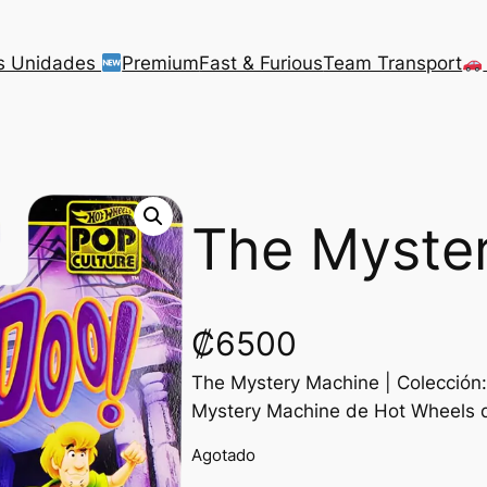
s Unidades
Premium
Fast & Furious
Team Transport
The Myste
₡
6500
The Mystery Machine | Colección
Mystery Machine de Hot Wheels d
Agotado