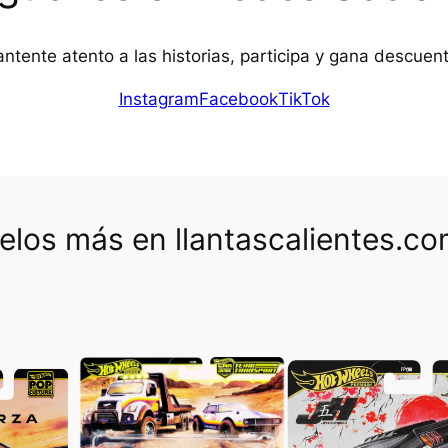
ntente atento a las historias, participa y gana descuen
Instagram
Facebook
TikTok
los más en llantascalientes.c