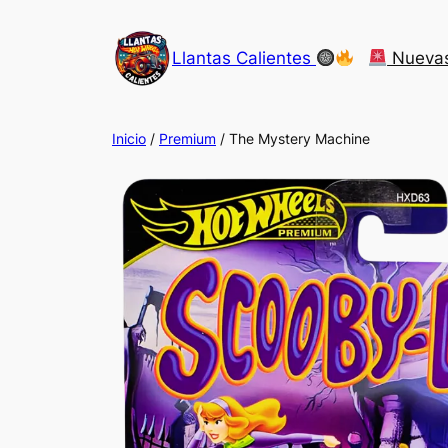
Saltar
al
Llantas Calientes
Nueva
contenido
Inicio
/
Premium
/ The Mystery Machine