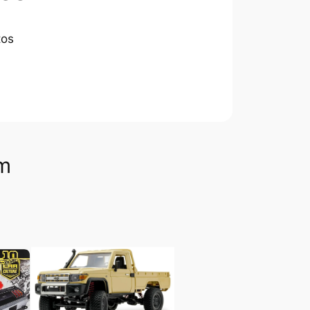
tos
om