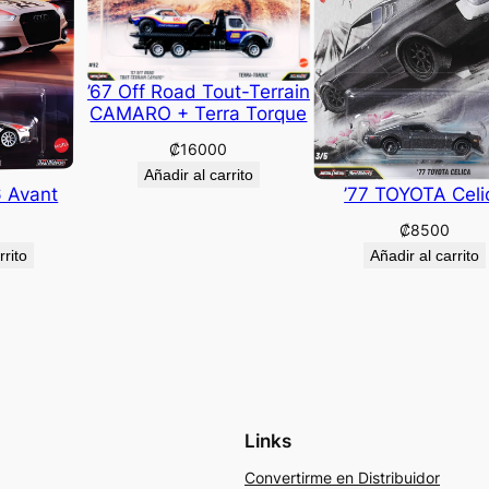
’67 Off Road Tout-Terrain
CAMARO + Terra Torque
₡
16000
Añadir al carrito
6 Avant
’77 TOYOTA Celi
₡
8500
rrito
Añadir al carrito
Links
Convertirme en Distribuidor