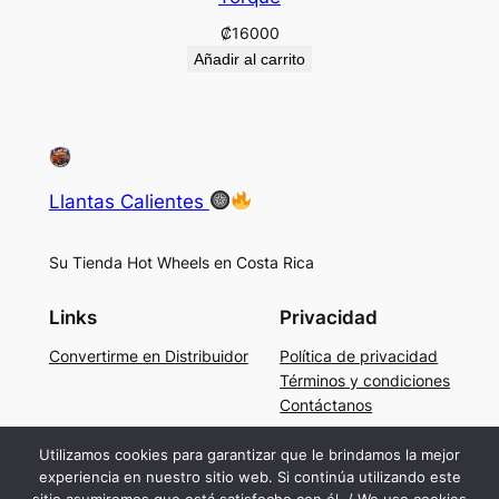
₡
16000
Añadir al carrito
Llantas Calientes
Su Tienda Hot Wheels en Costa Rica
Links
Privacidad
Convertirme en Distribuidor
Política de privacidad
Términos y condiciones
Contáctanos
Social
Utilizamos cookies para garantizar que le brindamos la mejor
experiencia en nuestro sitio web. Si continúa utilizando este
Facebook