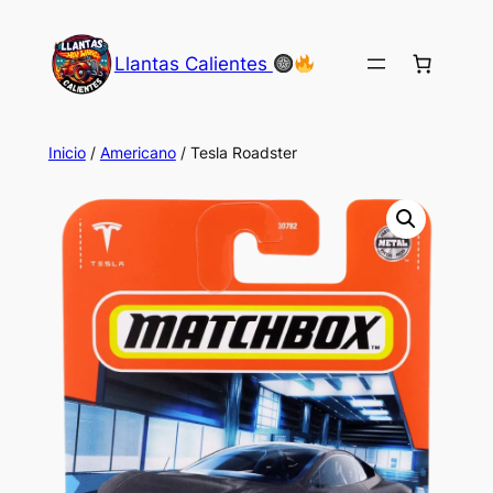
Saltar
al
Llantas Calientes
contenido
Inicio
/
Americano
/ Tesla Roadster