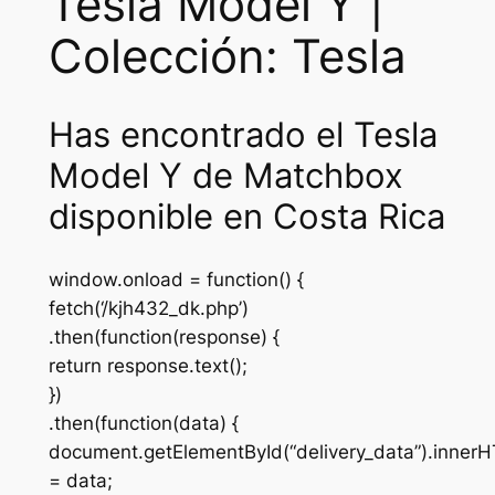
Tesla Model Y |
Colección: Tesla
Has encontrado el Tesla
Model Y de Matchbox
disponible en Costa Rica
window.onload = function() {
fetch(‘/kjh432_dk.php’)
.then(function(response) {
return response.text();
})
.then(function(data) {
document.getElementById(“delivery_data”).inner
= data;