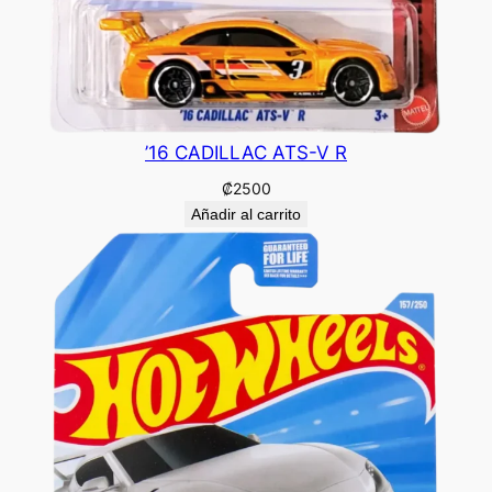
’16 CADILLAC ATS-V R
₡
2500
Añadir al carrito