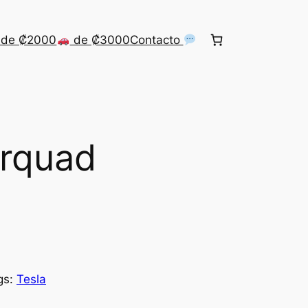
de ₡2000
de ₡3000
Contacto
erquad
gs:
Tesla