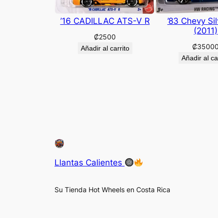
’16 CADILLAC ATS-V R
’83 Chevy Si
(2011)
₡
2500
₡
3500
Añadir al carrito
Añadir al ca
Llantas Calientes
Su Tienda Hot Wheels en Costa Rica