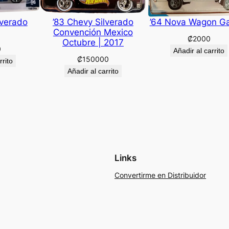
lverado
’83 Chevy Silverado
’64 Nova Wagon G
Convención Mexico
₡
2000
Octubre | 2017
0
Añadir al carrito
₡
150000
rrito
Añadir al carrito
Links
Convertirme en Distribuidor