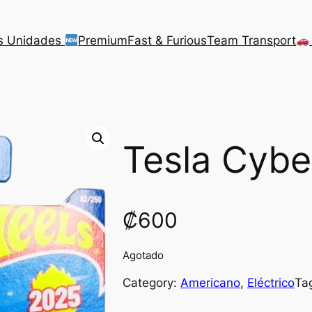
s Unidades
Premium
Fast & Furious
Team Transport
Tesla Cyb
₡
600
Agotado
Category:
Americano
, 
Eléctrico
Ta