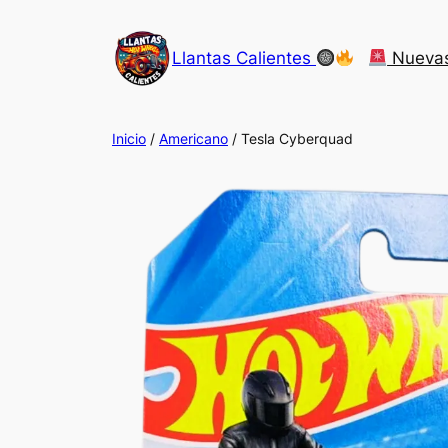
Saltar
al
Llantas Calientes
Nueva
contenido
Inicio
/
Americano
/ Tesla Cyberquad